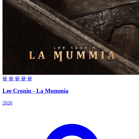
💀
💀
💀
💀
💀
Lee Cronin - La Mummia
2026