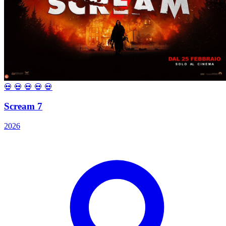
💀
💀
💀
💀
💀
Scream 7
2026