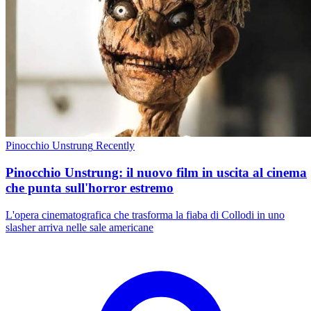
Pinocchio Unstrung
Recently
Pinocchio Unstrung: il nuovo film in uscita al cinema
che punta sull'horror estremo
L'opera cinematografica che trasforma la fiaba di Collodi in uno
slasher arriva nelle sale americane