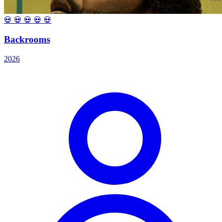
💀
💀
💀
💀
💀
Backrooms
2026