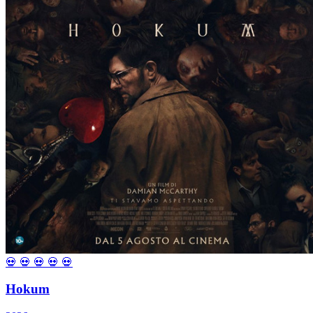
💀
💀
💀
💀
💀
Hokum