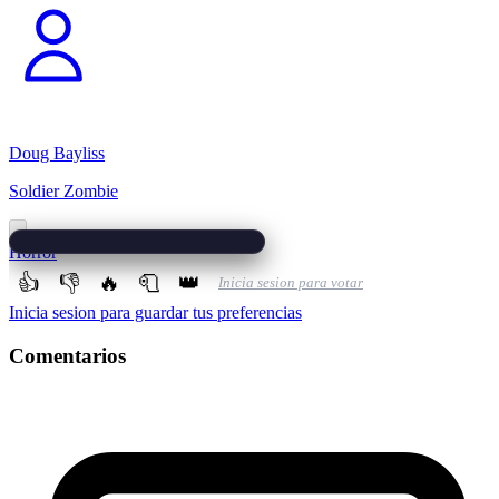
Doug Bayliss
Soldier Zombie
Horror
👍
👎
🔥
🧻
👑
Inicia sesion para votar
Inicia sesion para guardar tus preferencias
Comentarios