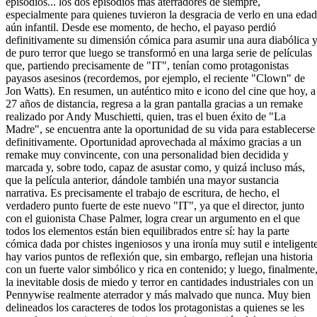
episodios... los dos episodios más aterradores de siempre,
especialmente para quienes tuvieron la desgracia de verlo en una edad
aún infantil. Desde ese momento, de hecho, el payaso perdió
definitivamente su dimensión cómica para asumir una aura diabólica 
de puro terror que luego se transformó en una larga serie de películas
que, partiendo precisamente de "IT", tenían como protagonistas
payasos asesinos (recordemos, por ejemplo, el reciente "Clown" de
Jon Watts). En resumen, un auténtico mito e icono del cine que hoy, a
27 años de distancia, regresa a la gran pantalla gracias a un remake
realizado por Andy Muschietti, quien, tras el buen éxito de "La
Madre", se encuentra ante la oportunidad de su vida para establecerse
definitivamente. Oportunidad aprovechada al máximo gracias a un
remake muy convincente, con una personalidad bien decidida y
marcada y, sobre todo, capaz de asustar como, y quizá incluso más,
que la película anterior, dándole también una mayor sustancia
narrativa. Es precisamente el trabajo de escritura, de hecho, el
verdadero punto fuerte de este nuevo "IT", ya que el director, junto
con el guionista Chase Palmer, logra crear un argumento en el que
todos los elementos están bien equilibrados entre sí: hay la parte
cómica dada por chistes ingeniosos y una ironía muy sutil e inteligente
hay varios puntos de reflexión que, sin embargo, reflejan una historia
con un fuerte valor simbólico y rica en contenido; y luego, finalmente
la inevitable dosis de miedo y terror en cantidades industriales con un
Pennywise realmente aterrador y más malvado que nunca. Muy bien
delineados los caracteres de todos los protagonistas a quienes se les