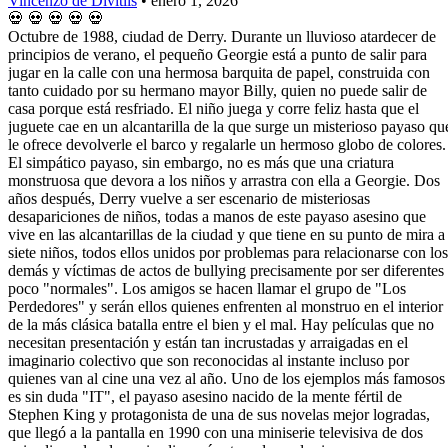
Vincenzo de Divitiis
•
enero 1, 2026
💀
💀
💀
💀
💀
Octubre de 1988, ciudad de Derry. Durante un lluvioso atardecer de
principios de verano, el pequeño Georgie está a punto de salir para
jugar en la calle con una hermosa barquita de papel, construida con
tanto cuidado por su hermano mayor Billy, quien no puede salir de
casa porque está resfriado. El niño juega y corre feliz hasta que el
juguete cae en un alcantarilla de la que surge un misterioso payaso qu
le ofrece devolverle el barco y regalarle un hermoso globo de colores.
El simpático payaso, sin embargo, no es más que una criatura
monstruosa que devora a los niños y arrastra con ella a Georgie. Dos
años después, Derry vuelve a ser escenario de misteriosas
desapariciones de niños, todas a manos de este payaso asesino que
vive en las alcantarillas de la ciudad y que tiene en su punto de mira a
siete niños, todos ellos unidos por problemas para relacionarse con los
demás y víctimas de actos de bullying precisamente por ser diferentes
poco "normales". Los amigos se hacen llamar el grupo de "Los
Perdedores" y serán ellos quienes enfrenten al monstruo en el interior
de la más clásica batalla entre el bien y el mal. Hay películas que no
necesitan presentación y están tan incrustadas y arraigadas en el
imaginario colectivo que son reconocidas al instante incluso por
quienes van al cine una vez al año. Uno de los ejemplos más famosos
es sin duda "IT", el payaso asesino nacido de la mente fértil de
Stephen King y protagonista de una de sus novelas mejor logradas,
que llegó a la pantalla en 1990 con una miniserie televisiva de dos