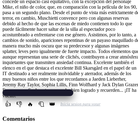
concede un espacio casi equitativo, con la excepción del personaje
Mike, el niño de color, que, en comparación con la película de los 90,
pasa a un segundo plano. Desde el punto de vista más estrictamente d
terror, en cambio, Muschietti convence pero con algunas reservas
debido al hecho de que las escenas de miedo contienen todo lo que
puede fácilmente hacer saltar de la silla al espectador poco
acostumbrado a enfrentarse con ese género. Asistimos, por lo tanto, a
cambios de sonido, apariciones repentinas de un payaso maquillado d
manera mucho más oscura que su predecesor y algunas imágenes
splatter, leves pero igualmente de fuerte impacto. Todos elementos qu
aunque representan una serie de clichés, contribuyen a crear atmósfer
inquietantes que transmiten ansiedad continua. Excelente también el
elenco en el que destaca el excelente Bill Skarsgård en el papel de un
IT destinado a ser realmente inolvidable y aterrador, además de los
muy buenos niños entre los que recordamos a Jaeden Lieberher,
Jeremy Ray Taylor, Sophia Lillis, Finn Wolfhard y Jack Dylan Grazer
En resumen, finalmente un remake bien logrado y recuerden... ¡IT ha
vuelto!
👍
👎
🔥
🧻
👑
Inicia sesion para votar
Comentarios