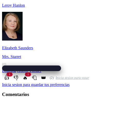
Leroy Hanlon
Elizabeth Saunders
Mrs. Starret
Dramma
Horror
Thriller
1
1
👍
👎
🔥
🧻
👑
(2)
Inicia sesion para votar
Inicia sesion para guardar tus preferencias
Comentarios