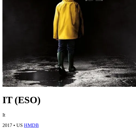
IT (ESO)
It
2017
•
US
HMDB