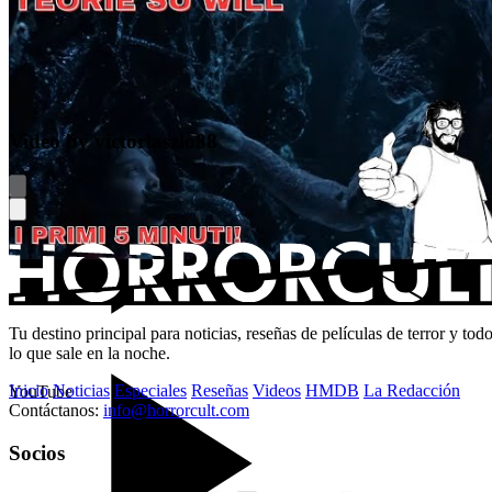
Video by victorlaszlo88
Tu destino principal para noticias, reseñas de películas de terror y tod
lo que sale en la noche.
Inicio
Noticias
Especiales
Reseñas
Videos
HMDB
La Redacción
YouTube
Contáctanos:
info@horrorcult.com
Socios