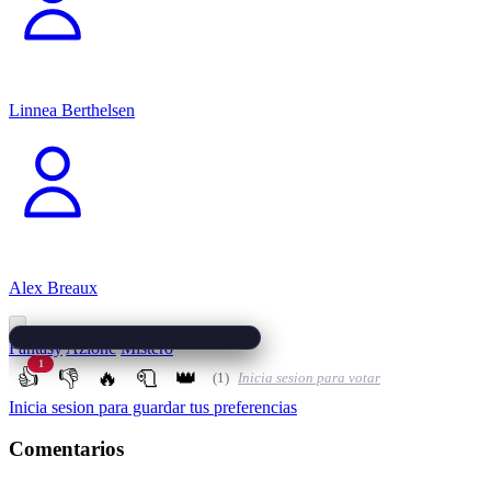
Linnea Berthelsen
Alex Breaux
Fantasy
Azione
Mistero
1
👍
👎
🔥
🧻
👑
(1)
Inicia sesion para votar
Inicia sesion para guardar tus preferencias
Comentarios