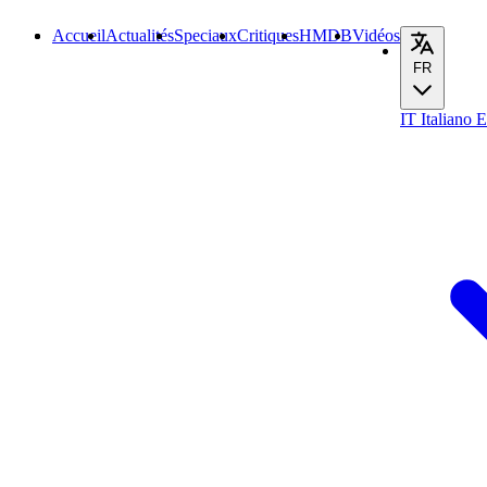
Accueil
Actualités
Speciaux
Critiques
HMDB
Vidéos
FR
IT
Italiano