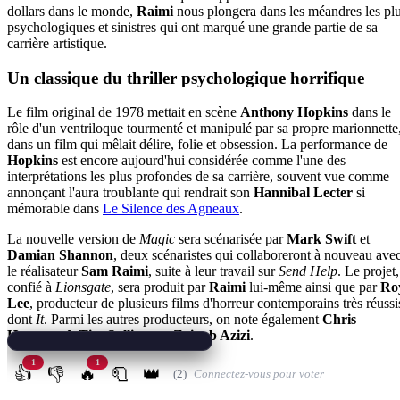
dollars dans le monde,
Raimi
nous plongera dans les méandres les pl
psychologiques et sinistres qui ont marqué une grande partie de sa
carrière artistique.
Un classique du thriller psychologique horrifique
Le film original de 1978 mettait en scène
Anthony Hopkins
dans le
rôle d'un ventriloque tourmenté et manipulé par sa propre marionnette
dans un film qui mêlait délire, folie et obsession. La performance de
Hopkins
est encore aujourd'hui considérée comme l'une des
interprétations les plus profondes de sa carrière, souvent vue comme
annonçant l'aura troublante qui rendrait son
Hannibal Lecter
si
mémorable dans
Le Silence des Agneaux
.
La nouvelle version de
Magic
sera scénarisée par
Mark Swift
et
Damian Shannon
, deux scénaristes qui collaboreront à nouveau ave
le réalisateur
Sam Raimi
, suite à leur travail sur
Send Help
. Le projet,
confié à
Lionsgate
, sera produit par
Raimi
lui-même ainsi que par
Ro
Lee
, producteur de plusieurs films d'horreur contemporains très réussi
dont
It
. Parmi les autres producteurs, on note également
Chris
Hammond
,
Tim Sullivan
et
Zainab Azizi
.
1
1
👍
👎
🔥
🧻
👑
(2)
Connectez-vous pour voter