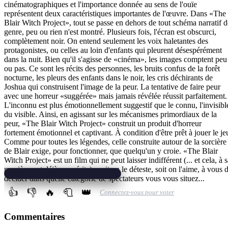
cinématographiques et l'importance donnée au sens de l'ouïe
représentent deux caractéristiques importantes de l'œuvre. Dans «The
Blair Witch Project», tout se passe en dehors de tout schéma narratif d
genre, peu ou rien n'est montré. Plusieurs fois, l'écran est obscurci,
complètement noir. On entend seulement les voix haletantes des
protagonistes, ou celles au loin d'enfants qui pleurent désespérément
dans la nuit. Bien qu'il s'agisse de «cinéma», les images comptent peu
ou pas. Ce sont les récits des personnes, les bruits confus de la forêt
nocturne, les pleurs des enfants dans le noir, les cris déchirants de
Joshua qui construisent l'image de la peur. La tentative de faire peur
avec une horreur «suggérée» mais jamais révélée réussit parfaitement.
L'inconnu est plus émotionnellement suggestif que le connu, l'invisibl
du visible. Ainsi, en agissant sur les mécanismes primordiaux de la
peur, «The Blair Witch Project» construit un produit d'horreur
fortement émotionnel et captivant. À condition d'être prêt à jouer le je
Comme pour toutes les légendes, celle construite autour de la sorcière
de Blair exige, pour fonctionner, que quelqu'un y croie. «The Blair
Witch Project» est un film qui ne peut laisser indifférent (... et cela, à 
manière, est déjà un mérite) : soit on le déteste, soit on l'aime, à vous 
décider dans quelle catégorie de spectateurs vous vous situez...
👍
👎
🔥
🧻
👑
Connectez-vous pour voter
Commentaires