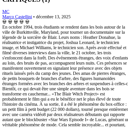
MC
Marco Castellini
•
décembre 13, 2025
💀
💀
💀
💀
💀
En octobre 1994, trois étudiants se rendent dans les bois autour de la
ville de Burkittsville, Maryland, pour tourner un documentaire sur la
légende de la sorcière de Blair. Leurs noms : Heather Donahue, la
réalisatrice et instigatrice du projet, Joshua Leonard, le technicien
image, et Michael Williams, le technicien son. Après avoir effectué et
filmé diverses interviews dans la ville, le 21 octobre, les trois
s'enfoncent dans la forêt. Des événements étranges, des voix d'enfants
au loin, des bruits de pas, accompagnent leurs nuits. Ces présences se
manifestent ouvertement en signalant leur présence avec des objets
rituels laissés près du camp des jeunes. Des amas de pierres étranges,
de petits bouquets de branches d'arbre, des figures humanoïdes
étranges formées avec les branches des arbres et suspendues à celles-c
Bientôt, ce qui devait être une simple aventure dans les bois se
transforme en cauchemar... «The Blair Witch Project» est
probablement le film qui a eu le bénéfice net le plus élevé de toute
l'histoire du cinéma. À sa sortie, il a été le phénomène du box-office :
un petit film à petit budget (22 000 dollars), tourné presque entièreme
avec une caméra vidéo8 par deux réalisateurs débutants qui rapporte
autant que le blockbuster «Star Wars Episode I» de Lucas, générant u
véritable phénomène de mode. Cela semble incroyable... et pourtant,