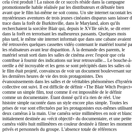
cela s'est produit ! La raison de ce succès réside dans la campagne
promotionnelle habile réalisée par les distributeurs et débutée bien
avant que le film lui-même ne soit connu. Un site internet racontait les
mystérieuses aventures de trois jeunes cinéastes disparus sans laisser 
trace dans la forêt de Burkitsville, dans le Maryland, alors qu'ils
recherchaient la sorcière Blair qui, depuis le XVIIe siècle, se dit errer
dans la forêt en terrorisant les malheureux passants. Quelques mois
plus tard, le même site internet informait que dans une cabane avaient
été retrouvées quelques cassettes vidéo contenant le matériel tourné pa
les réalisateurs avant leur disparition. À la demande des parents, le
matériel serait sorti dans les salles de cinéma avec l'espoir que cela
contribue à fournir des indications sur leur retrouvaille... Le bouche-à-
oreille a été incroyable et les gens se sont précipités dans les salles où
le film était projeté, convaincus de voir un document bouleversant sur
les dernières heures de vie des trois protagonistes. Des
évanouissements dans les salles et de véritables phénomènes d'hystéri
collective ont suivi. Il est difficile de définir «The Blair Witch Project
comme un simple film, tout comme il est impossible de le définir
comme un documentaire. Étant donné qu'il n'a rien de réel. Une
histoire simple racontée dans un style encore plus simple. Toutes les
prises de vue sont effectuées par les protagonistes eux-mêmes utilisant
deux caméras à la main. Une caméra seize millimètres en noir et blanc
initialement destinée au «récit objectif» du documentaire, et une petite
caméra vidéo huit millimètres en couleur destinée à filmer les moment
privés et personnels du groupe. L'absence totale de références