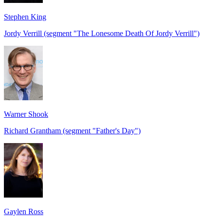
Stephen King
Jordy Verrill (segment "The Lonesome Death Of Jordy Verrill")
Warner Shook
Richard Grantham (segment "Father's Day")
Gaylen Ross