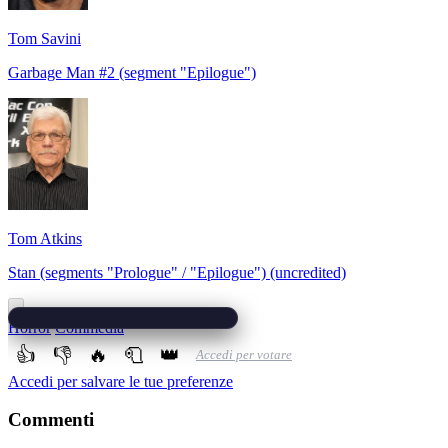
Tom Savini
Garbage Man #2 (segment "Epilogue")
Tom Atkins
Stan (segments "Prologue" / "Epilogue") (uncredited)
Horror
Commedia
👍
👎
🔥
🧻
👑
Accedi per votare
Accedi per salvare le tue preferenze
Commenti