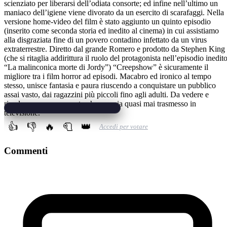
scienziato per liberarsi dell’odiata consorte; ed infine nell’ultimo un
maniaco dell’igiene viene divorato da un esercito di scarafaggi. Nella
versione home-video del film è stato aggiunto un quinto episodio
(inserito come seconda storia ed inedito al cinema) in cui assistiamo
alla disgraziata fine di un povero contadino infettato da un virus
extraterrestre. Diretto dal grande Romero e prodotto da Stephen King
(che si ritaglia addirittura il ruolo del protagonista nell’episodio inedit
“La malinconica morte di Jordy”) “Creepshow” è sicuramente il
migliore tra i film horror ad episodi. Macabro ed ironico al tempo
stesso, unisce fantasia e paura riuscendo a conquistare un pubblico
assai vasto, dai ragazzini più piccoli fino agli adulti. Da vedere e
rivedere, un vero peccato che non sia quasi mai trasmesso in
televisione.
👍
👎
🔥
🧻
👑
Accedi per votare
Commenti