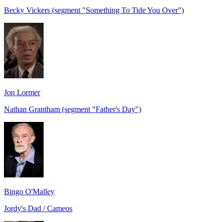
Becky Vickers (segment "Something To Tide You Over")
Jon Lormer
Nathan Grantham (segment "Father's Day")
Bingo O'Malley
Jordy's Dad / Cameos