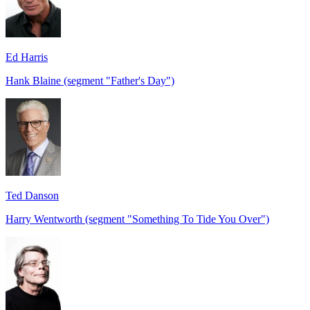
Ed Harris
Hank Blaine (segment "Father's Day")
Ted Danson
Harry Wentworth (segment "Something To Tide You Over")