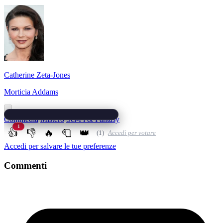
Catherine Zeta-Jones
Morticia Addams
Commedia
Mistero
Sci-Fi & Fantasy
1
👍
👎
🔥
🧻
👑
(1)
Accedi per votare
Accedi per salvare le tue preferenze
Commenti