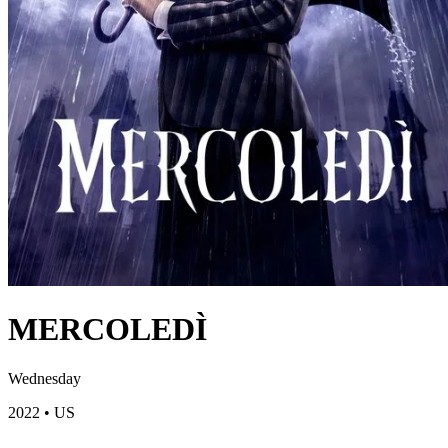
MERCOLEDÌ
Wednesday
2022
•
US