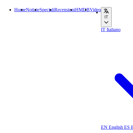
Home
Notizie
Speciali
Recensioni
HMDB
Video
IT
IT
Italiano
EN
English
ES