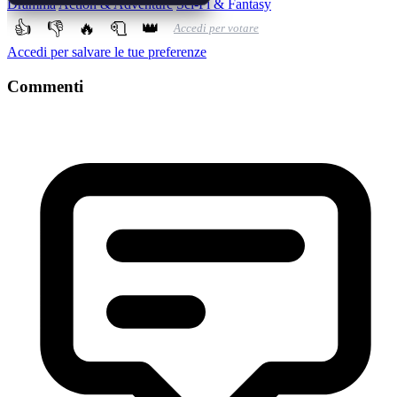
Dramma
Action & Adventure
Sci-Fi & Fantasy
👍
👎
🔥
🧻
👑
Accedi per votare
Accedi per salvare le tue preferenze
Commenti