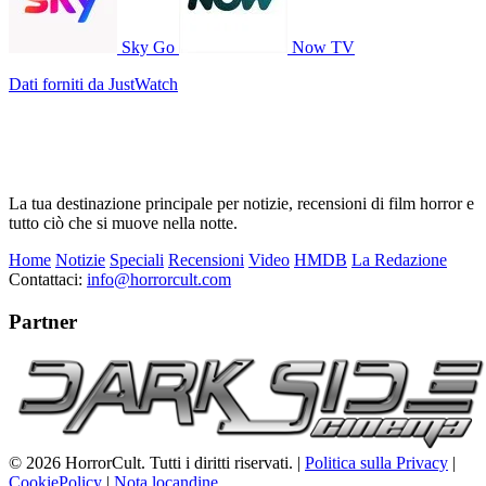
Sky Go
Now TV
Dati forniti da JustWatch
La tua destinazione principale per notizie, recensioni di film horror e
tutto ciò che si muove nella notte.
Home
Notizie
Speciali
Recensioni
Video
HMDB
La Redazione
Contattaci:
info@horrorcult.com
Partner
© 2026 HorrorCult. Tutti i diritti riservati. |
Politica sulla Privacy
|
CookiePolicy
|
Nota locandine