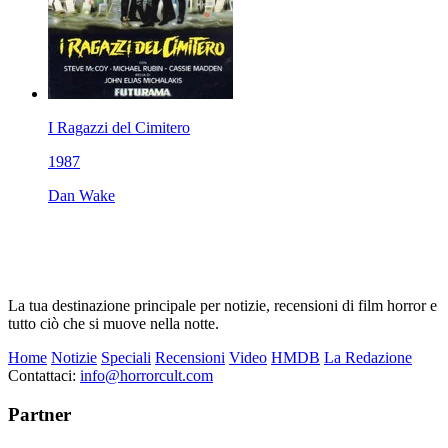
I Ragazzi del Cimitero
1987
Dan Wake
La tua destinazione principale per notizie, recensioni di film horror e
tutto ciò che si muove nella notte.
Home
Notizie
Speciali
Recensioni
Video
HMDB
La Redazione
Contattaci:
info@horrorcult.com
Partner