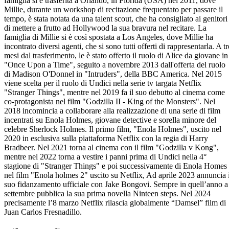
famiglia si è trasferita a Orlando, in Florida (USA) nel 2011, dove
Millie, durante un workshop di recitazione frequentato per passare il
tempo, è stata notata da una talent scout, che ha consigliato ai genitori
di mettere a frutto ad Hollywood la sua bravura nel recitare. La
famiglia di Millie si è così spostata a Los Angeles, dove Millie ha
incontrato diversi agenti, che si sono tutti offerti di rappresentarla. A tr
mesi dal trasferimento, le è stato offerto il ruolo di Alice da giovane in
"Once Upon a Time", seguito a novembre 2013 dall'offerta del ruolo
di Madison O'Donnel in "Intruders", della BBC America. Nel 2015
viene scelta per il ruolo di Undici nella serie tv targata Netflix
"Stranger Things", mentre nel 2019 fa il suo debutto al cinema come
co-protagonista nel film "Godzilla II - King of the Monsters". Nel
2018 incomincia a collaborare alla realizzazione di una serie di film
incentrati su Enola Holmes, giovane detective e sorella minore del
celebre Sherlock Holmes. Il primo film, "Enola Holmes", uscito nel
2020 in esclusiva sulla piattaforma Netflix con la regia di Harry
Bradbeer. Nel 2021 torna al cinema con il film "Godzilla v Kong",
mentre nel 2022 torna a vestire i panni prima di Undici nella 4°
stagione di "Stranger Things" e poi successivamente di Enola Homes
nel film "Enola holmes 2" uscito su Netflix, Ad aprile 2023 annuncia i
suo fidanzamento ufficiale con Jake Bongovi. Sempre in quell’anno a
settembre pubblica la sua prima novella Ninteen steps. Nel 2024
precisamente l’8 marzo Netflix rilascia globalmente “Damsel” film di
Juan Carlos Fresnadillo.