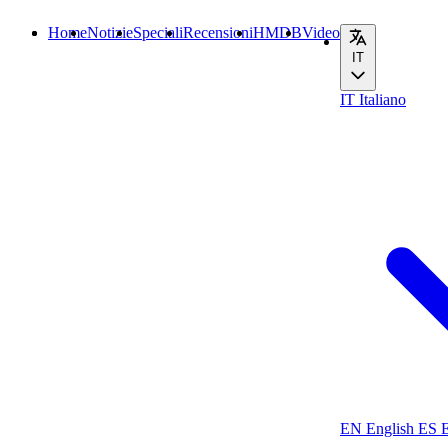
Home
Notizie
Speciali
Recensioni
HMDB
Video
IT
IT
Italiano
EN
English
ES