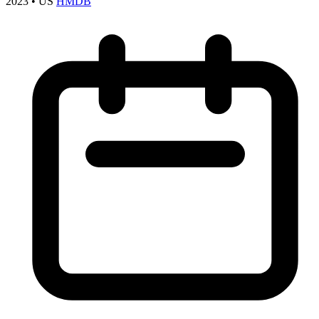
2023
•
US
HMDB