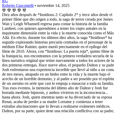
RG
Roberto Giacomelli
•
noviembre 14, 2025
💀
💀
💀
💀
💀
Diez años después de *Insidious 2: Capítulo 2* y trece años desde el
primer filme que dio origen a todo, la saga de terror creada por James
Wan y Leigh Whannell regresa para contar la historia de la familia
Lambert, con quienes aprendimos a temer los viajes astrales en la
inquietante dimensión entre la vida y la muerte conocida como el Más
Allá. En efecto, durante los últimos diez años, la saga *Insidious* ha
seguido explorando historias precuela centradas en el personaje de la
médium Elise Rainier, quien murió precisamente en el epílogo del
filme de 2010. Ahora, con *Insidious: La puerta roja*, quinto filme d
la franquicia, nos encontramos con la primera verdadera secuela de la
línea narrativa original que reúne nuevamente a todos los actores de la
dos primeras entregas. Hace nueve años, el pequeño Dalton y su padr
Josh enfrentaron una experiencia increíble que llevó al niño a un com
de tres meses, atrapado en un limbo entre la vida y la muerte bajo el
acecho de un horrible demonio, y al padre a ser poseído por el espírit
de un asesino en serie que casi lo empuja a masacrar a toda su familia.
Tras esos eventos, la memoria del último año de Dalton y Josh fue
borrada mediante hipnosis, y ambos vivieron en la inconsciencia...
hasta ahora. Josh, quien mientras tanto se ha divorciado de su esposa
Renai, acaba de perder a su madre Lorraine y comienza a tener
extrañas alucinaciones que lo llevan a realizarse exámenes médicos.
Dalton, por su parte, quien tiene una relación conflictiva con su padre