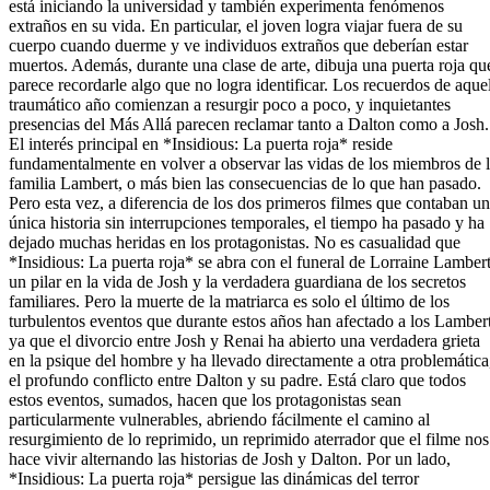
está iniciando la universidad y también experimenta fenómenos
extraños en su vida. En particular, el joven logra viajar fuera de su
cuerpo cuando duerme y ve individuos extraños que deberían estar
muertos. Además, durante una clase de arte, dibuja una puerta roja qu
parece recordarle algo que no logra identificar. Los recuerdos de aque
traumático año comienzan a resurgir poco a poco, y inquietantes
presencias del Más Allá parecen reclamar tanto a Dalton como a Josh.
El interés principal en *Insidious: La puerta roja* reside
fundamentalmente en volver a observar las vidas de los miembros de 
familia Lambert, o más bien las consecuencias de lo que han pasado.
Pero esta vez, a diferencia de los dos primeros filmes que contaban u
única historia sin interrupciones temporales, el tiempo ha pasado y ha
dejado muchas heridas en los protagonistas. No es casualidad que
*Insidious: La puerta roja* se abra con el funeral de Lorraine Lambert
un pilar en la vida de Josh y la verdadera guardiana de los secretos
familiares. Pero la muerte de la matriarca es solo el último de los
turbulentos eventos que durante estos años han afectado a los Lambert
ya que el divorcio entre Josh y Renai ha abierto una verdadera grieta
en la psique del hombre y ha llevado directamente a otra problemática
el profundo conflicto entre Dalton y su padre. Está claro que todos
estos eventos, sumados, hacen que los protagonistas sean
particularmente vulnerables, abriendo fácilmente el camino al
resurgimiento de lo reprimido, un reprimido aterrador que el filme nos
hace vivir alternando las historias de Josh y Dalton. Por un lado,
*Insidious: La puerta roja* persigue las dinámicas del terror