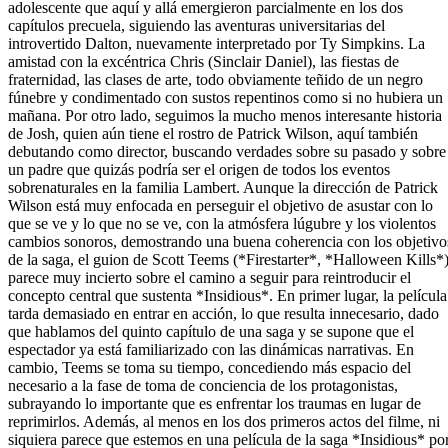
adolescente que aquí y allá emergieron parcialmente en los dos
capítulos precuela, siguiendo las aventuras universitarias del
introvertido Dalton, nuevamente interpretado por Ty Simpkins. La
amistad con la excéntrica Chris (Sinclair Daniel), las fiestas de
fraternidad, las clases de arte, todo obviamente teñido de un negro
fúnebre y condimentado con sustos repentinos como si no hubiera un
mañana. Por otro lado, seguimos la mucho menos interesante historia
de Josh, quien aún tiene el rostro de Patrick Wilson, aquí también
debutando como director, buscando verdades sobre su pasado y sobre
un padre que quizás podría ser el origen de todos los eventos
sobrenaturales en la familia Lambert. Aunque la dirección de Patrick
Wilson está muy enfocada en perseguir el objetivo de asustar con lo
que se ve y lo que no se ve, con la atmósfera lúgubre y los violentos
cambios sonoros, demostrando una buena coherencia con los objetivo
de la saga, el guion de Scott Teems (*Firestarter*, *Halloween Kills*
parece muy incierto sobre el camino a seguir para reintroducir el
concepto central que sustenta *Insidious*. En primer lugar, la película
tarda demasiado en entrar en acción, lo que resulta innecesario, dado
que hablamos del quinto capítulo de una saga y se supone que el
espectador ya está familiarizado con las dinámicas narrativas. En
cambio, Teems se toma su tiempo, concediendo más espacio del
necesario a la fase de toma de conciencia de los protagonistas,
subrayando lo importante que es enfrentar los traumas en lugar de
reprimirlos. Además, al menos en los dos primeros actos del filme, ni
siquiera parece que estemos en una película de la saga *Insidious* po