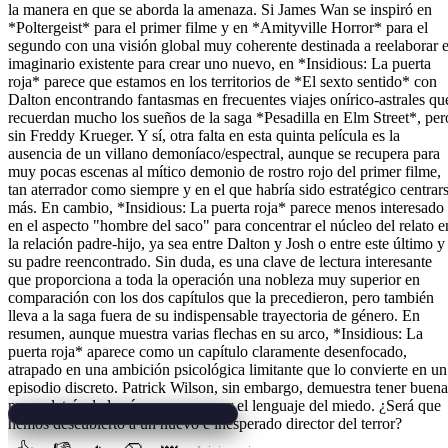
la manera en que se aborda la amenaza. Si James Wan se inspiró en
*Poltergeist* para el primer filme y en *Amityville Horror* para el
segundo con una visión global muy coherente destinada a reelaborar e
imaginario existente para crear uno nuevo, en *Insidious: La puerta
roja* parece que estamos en los territorios de *El sexto sentido* con
Dalton encontrando fantasmas en frecuentes viajes onírico-astrales qu
recuerdan mucho los sueños de la saga *Pesadilla en Elm Street*, per
sin Freddy Krueger. Y sí, otra falta en esta quinta película es la
ausencia de un villano demoníaco/espectral, aunque se recupera para
muy pocas escenas al mítico demonio de rostro rojo del primer filme,
tan aterrador como siempre y en el que habría sido estratégico centrar
más. En cambio, *Insidious: La puerta roja* parece menos interesado
en el aspecto "hombre del saco" para concentrar el núcleo del relato e
la relación padre-hijo, ya sea entre Dalton y Josh o entre este último y
su padre reencontrado. Sin duda, es una clave de lectura interesante
que proporciona a toda la operación una nobleza muy superior en
comparación con los dos capítulos que la precedieron, pero también
lleva a la saga fuera de su indispensable trayectoria de género. En
resumen, aunque muestra varias flechas en su arco, *Insidious: La
puerta roja* aparece como un capítulo claramente desenfocado,
atrapado en una ambición psicológica limitante que lo convierte en un
episodio discreto. Patrick Wilson, sin embargo, demuestra tener buena
mano detrás de la cámara y conocer el lenguaje del miedo. ¿Será que
hemos descubierto a un nuevo e inesperado director del terror?