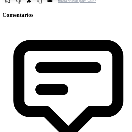
👍
👎
🔥
🧻
👑
Inicia sesion para votar
Comentarios