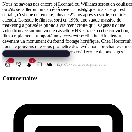
Nous ne savons pas encore si Leonard ou Williams seront en coulisse
ou s'ils se tailleront un caméo à saveur nostalgique, mais ce qui est
certain, c'est que ce remake, plus de 25 ans après sa sortie, sera très
attendu. Lorsque le film est sorti en 1998, une vague massive de
marketing a poussé le public à vraiment croire qu'il s'agissait d'une
vidéo trouvée sur une vieille cassette VHS. Grâce à cette conviction, l
film a rapidement remporté un succès extraordinaire et inattendu,
devenant un monument du found-footage horrifique. Chez Horrorcult
nous ne pouvons que vous promettre des révélations prochaines sur c
projet captivant et vous exhortons à rester à l'écoute de nos pages !
1
1
👍
👎
🔥
🧻
👑
(2)
Connectez-vous pour voter
Commentaires