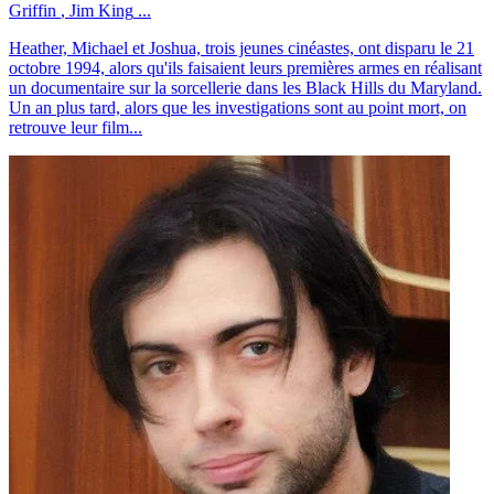
Griffin
,
Jim King
...
Heather, Michael et Joshua, trois jeunes cinéastes, ont disparu le 21
octobre 1994, alors qu'ils faisaient leurs premières armes en réalisant
un documentaire sur la sorcellerie dans les Black Hills du Maryland.
Un an plus tard, alors que les investigations sont au point mort, on
retrouve leur film...