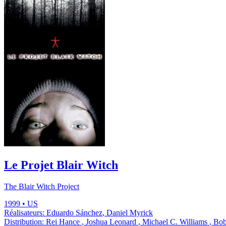
Le Projet Blair Witch
The Blair Witch Project
1999
•
US
Réalisateurs:
Eduardo Sánchez
,
Daniel Myrick
Distribution:
Rei Hance
,
Joshua Leonard
,
Michael C. Williams
,
Bo