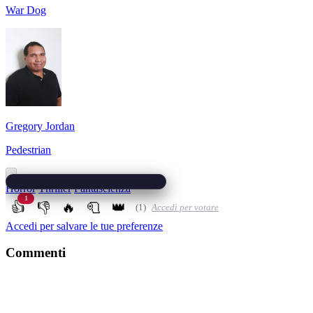
War Dog
Gregory Jordan
Pedestrian
Horror
Thriller
Fantascienza
1
👍
👎
🔥
🧻
👑
(1)
Accedi per votare
Accedi per salvare le tue preferenze
Commenti