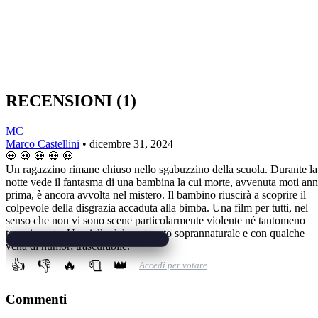
RECENSIONI
(1)
MC
Marco Castellini
•
dicembre 31, 2024
💀
💀
💀
💀
💀
Un ragazzino rimane chiuso nello sgabuzzino della scuola. Durante la
notte vede il fantasma di una bambina la cui morte, avvenuta moti ann
prima, è ancora avvolta nel mistero. Il bambino riuscirà a scoprire il
colpevole della disgrazia accaduta alla bimba. Una film per tutti, nel
senso che non vi sono scene particolarmente violente né tantomeno
terrorizzante. Un giallo dal contenuto soprannaturale e con qualche
vena di humor; trascurabile.
👍
👎
🔥
🧻
👑
Accedi per votare
Commenti