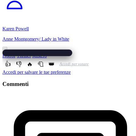
Karen Powell
Anne Montgomery/ Lady in White
Horror
Thriller
Mistero
👍
👎
🔥
🧻
👑
Accedi per votare
Accedi per salvare le tue preferenze
Commenti