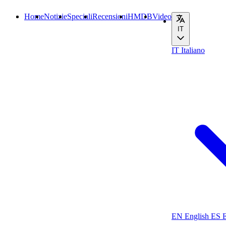
Home
Notizie
Speciali
Recensioni
HMDB
Video
IT
IT
Italiano
EN
English
ES