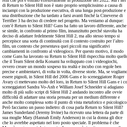
Hill che poi è entrato effettivamente in produzione nel 2022. Ma l’iter
di Return to Silent Hill non è stato proprio semplicissimo a causa di
inciampi con la produzione esecutiva, di una lunga post-produzione e
una distribuzione che ha tardato a farsi avanti finché la Cineverse di
Terrifier 3 ha deciso di credere nel progetto. Ma veniamo al dunque:
com’è Return to Silent Hill? Gans ha fatto un lavoro differente, anche
se simile, in confronto al primo film, innanzitutto perché stavolta ha
deciso di adattare fedelmente Silent Hill 2, ma allo stesso tempo si
percepisce una sorta di continuità con il contesto costruito per l’altro
film, un contesto che presentava quei piccoli ma significativi
cambiamenti in confronto al videogioco. Per questo motivo, il modo
come Gans ha lavorato su Return to Silent Hill rispecchia molto quell
che il Team Silent della Konami ha sviluppato con i videogiochi,
ovvero creare un mondo sospeso tra realtà e incubo con regole ben
precise e ambientarvi, di volta in volta, diverse storie. Ma, se vogliam
essere pignoli, in Silent Hill del 2006 Gans e lo sceneggiatore Roger
Avary ci mettevano molto del loro, in Return to Silent Hill Gans e i co
sceneggiatori Sandra Vo-Anh e William Josef Schneider si adagiano
molto di più sullo script di Silent Hill 2 andando incontro alle ovvie
difficoltà di adattare una storia pensata per un medium differente e
anche molto complessa sotto il punto di vista metaforico e psicologico
Però facciamo un passo indietro: di cosa parla Return to Silent Hill?
James Sunderland (Jeremy Irvine) ha ricevuto una lettera da parte di
sua moglie Mary (Hannah Emily Anderson) in cui la donna gli dice
che lo avrebbe aspettato nel loro posto speciale. Il problema è che