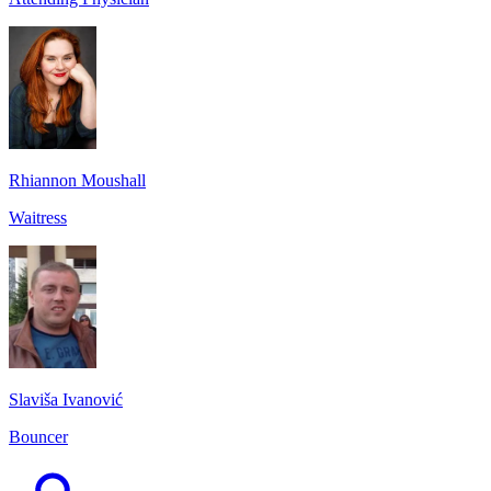
Rhiannon Moushall
Waitress
Slaviša Ivanović
Bouncer