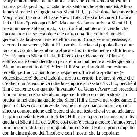
Mary è morta ormai da tre anni e James non è riuscito a superare il
trauma per la perdita, nonostante sia stato anche sotto analisi. Allora
James si mette in viaggio verso Silent Hill, il paese dove ha conosciut
Mary, identificando nel Lake View Hotel che si affaccia sul Toluca
Lake il loro “posto speciale”. Ma quando James arriva a Silent Hill,
trova un paese abbandonato, su cui si è abbattuto un incendio che
ancora arde nel sottosuolo e che causa una fitta coltre di nebbia
generata dalla stessa cenere dell’incendio. Come se non bastasse, al
suono di una serena, Silent Hill cambia faccia e si popola di creature
raccapriccianti che sembrano sbucate fuori direttamente dall’Inferno.
Con Return to Silent Hill la differenza tra videogame e film si fa
sottilissima e Gans decide di parlare principalmente ai videogiocatori.
Alcuni momenti topici di Silent Hill 2 sono riprodotti con estrema
fedeltà, perfino copiandone la regia per offrire allo spettatore (e
videogiocatore) delle citazioni a prova di errore. Eppure, si vede che
c’è dietro un’idea che va oltre la semplice strizzata d’occhio, perché il
film è coerente con quanto “inventato” da Gans e Avary nel preceden
film pur non mostrando alcun legame diretto con quella storia. In
pratica fa nel cinema quello che Silent Hill 2 faceva nel videogame. E
questo è davvero ammirevole perché ci dice quanto amore e quanta
sincera comprensione dell’opera ci sia nel testo che si va ad adattare.
La prima metà di Return to Silent Hill ricorda per meccanica narrativa
quella di Silent Hill del 2006, così com’è votata a creare l’atmosfera, i
primi incontri di James con gli abitanti di Silent Hill, il primo impatto
con la dimensione dell’incubo e con i mostri che la popolano.