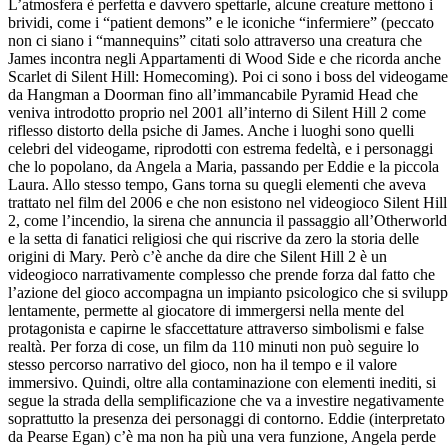
L’atmosfera è perfetta e davvero spettarle, alcune creature mettono i
brividi, come i “patient demons” e le iconiche “infermiere” (peccato
non ci siano i “mannequins” citati solo attraverso una creatura che
James incontra negli Appartamenti di Wood Side e che ricorda anche
Scarlet di Silent Hill: Homecoming). Poi ci sono i boss del videogame
da Hangman a Doorman fino all’immancabile Pyramid Head che
veniva introdotto proprio nel 2001 all’interno di Silent Hill 2 come
riflesso distorto della psiche di James. Anche i luoghi sono quelli
celebri del videogame, riprodotti con estrema fedeltà, e i personaggi
che lo popolano, da Angela a Maria, passando per Eddie e la piccola
Laura. Allo stesso tempo, Gans torna su quegli elementi che aveva
trattato nel film del 2006 e che non esistono nel videogioco Silent Hill
2, come l’incendio, la sirena che annuncia il passaggio all’Otherworld
e la setta di fanatici religiosi che qui riscrive da zero la storia delle
origini di Mary. Però c’è anche da dire che Silent Hill 2 è un
videogioco narrativamente complesso che prende forza dal fatto che
l’azione del gioco accompagna un impianto psicologico che si svilup
lentamente, permette al giocatore di immergersi nella mente del
protagonista e capirne le sfaccettature attraverso simbolismi e false
realtà. Per forza di cose, un film da 110 minuti non può seguire lo
stesso percorso narrativo del gioco, non ha il tempo e il valore
immersivo. Quindi, oltre alla contaminazione con elementi inediti, si
segue la strada della semplificazione che va a investire negativamente
soprattutto la presenza dei personaggi di contorno. Eddie (interpretato
da Pearse Egan) c’è ma non ha più una vera funzione, Angela perde