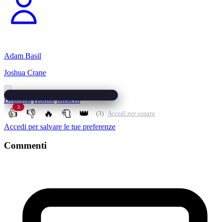
Adam Basil
Joshua Crane
Dramma
Horror
Mistero
3
👍
👎
🔥
🧻
👑
(3)
Accedi per votare
Accedi per salvare le tue preferenze
Commenti