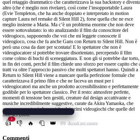
quel retaggio drammatico che caratterizzava la sua backstory e divent
altro (che è meglio non rivelare), così come l’insopportabile Laura
(Evie Templeton, che ha anche doppiato e interpretato in motion
capture Laura nel remake di Silent Hill 2), forse quella che ne esce
meglio insieme a Maria. Ma c’è un problema enorme che non deve
essere sottovalutato: io sto analizzando il film da conoscitore del
videogioco, supponendo che voi che mi leggete conoscete il
videogioco, cosa che fa anche Gans con Return to Silent Hill. Non è
però una cosa da dare per scontata! E lo spettatore che non è
videogiocatore si potrebbe trovare disorientato, percependo il film
come colmo di buchi di sceneggiatura. E non gli si potrebbe dar torto,
in fin dei conti, perché il film chiede uno sforzo per essere capito che 
tratti va oltre l’approccio passivo che molti spettatori hanno. Quindi a
Return to Silent Hill viene a mancare quella perfezione formale che
caratterizzava il primo film e che ne faceva un must per i
videogiocatori ma anche un prodotto accessibilissimo e perfettamente
godibile per lo spettatore classico. Per il resto: atmosfere perfette,
momenti di tensione ben gestiti, creature dal design accattivante e
musiche incredibilmente suggestive, curate da Akira Yamaoka, che
aveva composto sia le musiche dei primi videogiochi che quelle del
film del 2006.
1
👍
👎
🔥
🧻
👑
(1)
Accedi per votare
Commenti