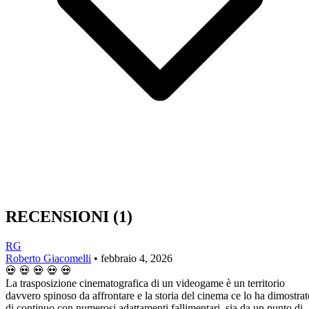
RECENSIONI
(1)
RG
Roberto Giacomelli
•
febbraio 4, 2026
💀
💀
💀
💀
💀
La trasposizione cinematografica di un videogame è un territorio
davvero spinoso da affrontare e la storia del cinema ce lo ha dimostrat
di continuo con numerosi adattamenti fallimentari, sia da un punto di