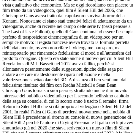
vista qualitativo che economico. Ma se oggi ricordiamo con piacere u
film tratto da un videogioco, quel film è Silent Hill del 2006, che
Christophe Gans aveva tratto dal capolavoro survival-horror della
Konami. Nonostante ci siano stati tentativi felici di adattamento da un
videogame, anche di recente nel campo delle serie tv (basti pensare a
The Last of Us e Fallout), quello di Gans continua ad essere l’esempi
perfetto di trasposizione cinematografica di un videogioco per un
semplice motivo: il regista francese aveva trovato la formula perfetta
dell’adattamento, ovvero non rifare il videogame paro-paro, ma
reinterpretarlo pur rimanendo fedelissimo al mood e all’atmosfera del
prodotto d’origine. Questo era stato anche il motivo per cui Silent Hill
Revelations di M.J. Bassett nel 2012 aveva fallito, perché si
allontanava pesantemente dalle suggestioni tipiche della saga per
andare a cercare maldestramente riparo nell’azione e nella
valorizzazione spettacolare del 3D. A distanza di ben vent’anni dal
felicissimo risultato del film con Radha Mitchell e Sean Bean,
Christoph Gans torna sui suoi passi e, sfruttando anche il rinnovato
interesse del pubblico videoludico per il secondo bellissimo capitolo
della saga su console, di cui lo scorso anno è uscito il remake, firma
Return to Silent Hill che si rifà proprio al videogioco Silent Hill 2 del
2001. In realtà l’idea di Gans di perdersi nuovamente nella nebbia di
Silent Hill è precedente al ritorno su console di nuova generazione di
Silent Hill 2 perché l’autore di Crying Freeman e Il patto dei lupi ave
annunciato già nel 2020 che stava scrivendo un nuovo film di Silent