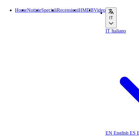
Home
Notizie
Speciali
Recensioni
HMDB
Video
IT
IT
Italiano
EN
English
ES