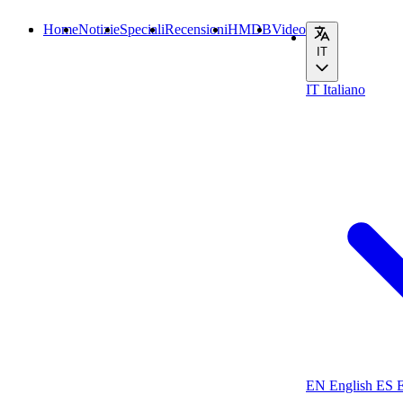
Home
Notizie
Speciali
Recensioni
HMDB
Video
IT
IT
Italiano
EN
English
ES