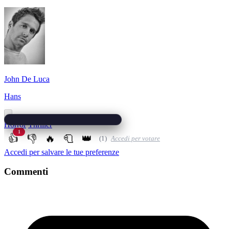
John De Luca
Hans
Horror
Thriller
1
👍
👎
🔥
🧻
👑
(1)
Accedi per votare
Accedi per salvare le tue preferenze
Commenti