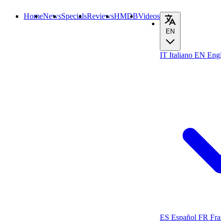
Home
News
Specials
Reviews
HMDB
Videos
EN
IT
Italiano
EN
Engl
ES
Español
FR
Fra