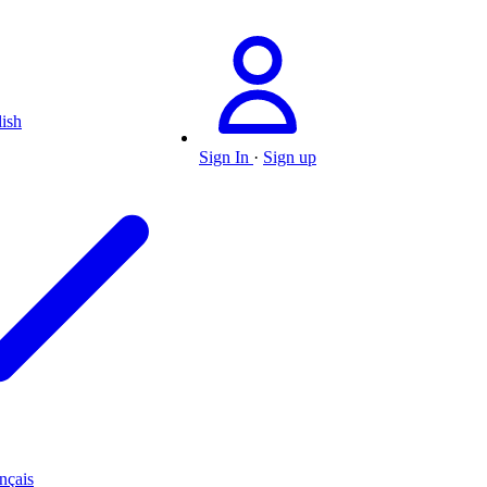
ish
Sign In
·
Sign up
nçais