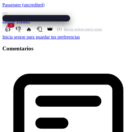
Passenger (uncredited)
Horror
Thriller
1
👍
👎
🔥
🧻
👑
(1)
Inicia sesion para votar
Inicia sesion para guardar tus preferencias
Comentarios