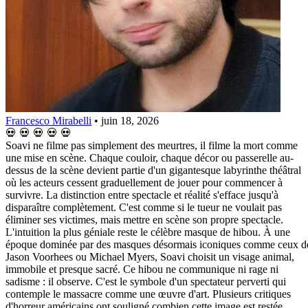
Francesco Mirabelli
•
juin 18, 2026
💀
💀
💀
💀
💀
Soavi ne filme pas simplement des meurtres, il filme la mort comme
une mise en scène. Chaque couloir, chaque décor ou passerelle au-
dessus de la scène devient partie d'un gigantesque labyrinthe théâtral
où les acteurs cessent graduellement de jouer pour commencer à
survivre. La distinction entre spectacle et réalité s'efface jusqu'à
disparaître complètement. C'est comme si le tueur ne voulait pas
éliminer ses victimes, mais mettre en scène son propre spectacle.
L'intuition la plus géniale reste le célèbre masque de hibou. À une
époque dominée par des masques désormais iconiques comme ceux d
Jason Voorhees ou Michael Myers, Soavi choisit un visage animal,
immobile et presque sacré. Ce hibou ne communique ni rage ni
sadisme : il observe. C'est le symbole d'un spectateur perverti qui
contemple le massacre comme une œuvre d'art. Plusieurs critiques
d'horreur américains ont souligné combien cette image est restée