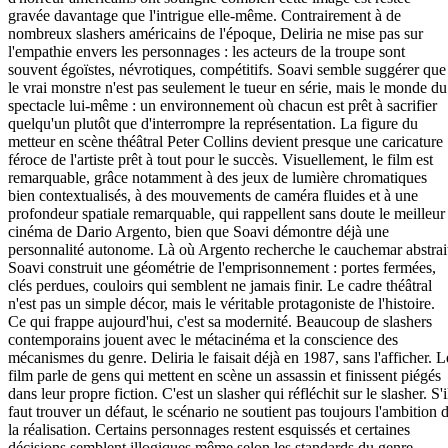
gravée davantage que l'intrigue elle-même. Contrairement à de
nombreux slashers américains de l'époque, Deliria ne mise pas sur
l'empathie envers les personnages : les acteurs de la troupe sont
souvent égoïstes, névrotiques, compétitifs. Soavi semble suggérer que
le vrai monstre n'est pas seulement le tueur en série, mais le monde du
spectacle lui-même : un environnement où chacun est prêt à sacrifier
quelqu'un plutôt que d'interrompre la représentation. La figure du
metteur en scène théâtral Peter Collins devient presque une caricature
féroce de l'artiste prêt à tout pour le succès. Visuellement, le film est
remarquable, grâce notamment à des jeux de lumière chromatiques
bien contextualisés, à des mouvements de caméra fluides et à une
profondeur spatiale remarquable, qui rappellent sans doute le meilleur
cinéma de Dario Argento, bien que Soavi démontre déjà une
personnalité autonome. Là où Argento recherche le cauchemar abstrai
Soavi construit une géométrie de l'emprisonnement : portes fermées,
clés perdues, couloirs qui semblent ne jamais finir. Le cadre théâtral
n'est pas un simple décor, mais le véritable protagoniste de l'histoire.
Ce qui frappe aujourd'hui, c'est sa modernité. Beaucoup de slashers
contemporains jouent avec le métacinéma et la conscience des
mécanismes du genre. Deliria le faisait déjà en 1987, sans l'afficher. L
film parle de gens qui mettent en scène un assassin et finissent piégés
dans leur propre fiction. C'est un slasher qui réfléchit sur le slasher. S'i
faut trouver un défaut, le scénario ne soutient pas toujours l'ambition 
la réalisation. Certains personnages restent esquissés et certaines
décisions semblent illogiques même selon les standards du genre.