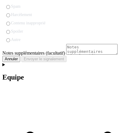
Spam
Harcèlement
Contenu inapproprié
Spoiler
Autre
Notes supplémentaires (facultatif)
Annuler
Envoyer le signalement
Equipe