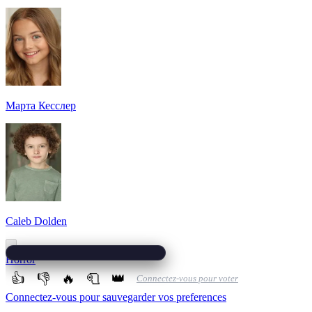
Марта Кесслер
Caleb Dolden
Horror
👍
👎
🔥
🧻
👑
Connectez-vous pour voter
Connectez-vous pour sauvegarder vos preferences