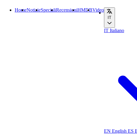
Home
Notizie
Speciali
Recensioni
HMDB
Video
IT
IT
Italiano
EN
English
ES