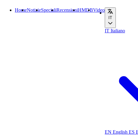
Home
Notizie
Speciali
Recensioni
HMDB
Video
IT
IT
Italiano
EN
English
ES