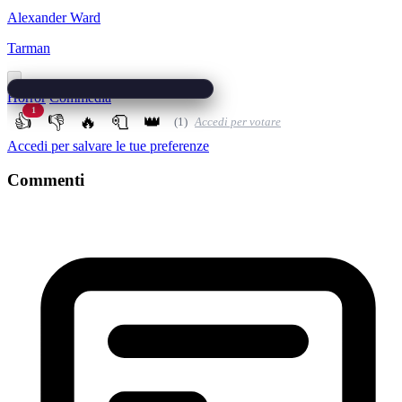
Alexander Ward
Tarman
Horror
Commedia
1
👍
👎
🔥
🧻
👑
(1)
Accedi per votare
Accedi per salvare le tue preferenze
Commenti