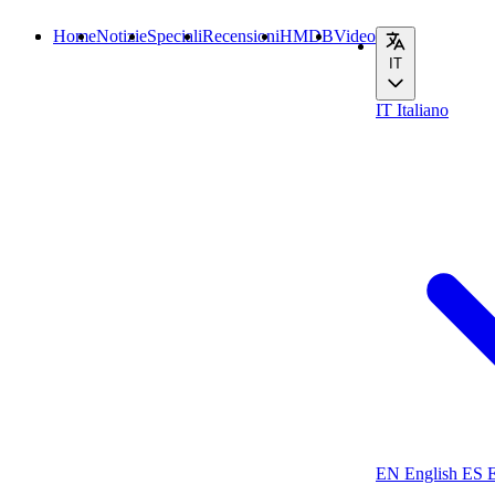
Home
Notizie
Speciali
Recensioni
HMDB
Video
IT
IT
Italiano
EN
English
ES