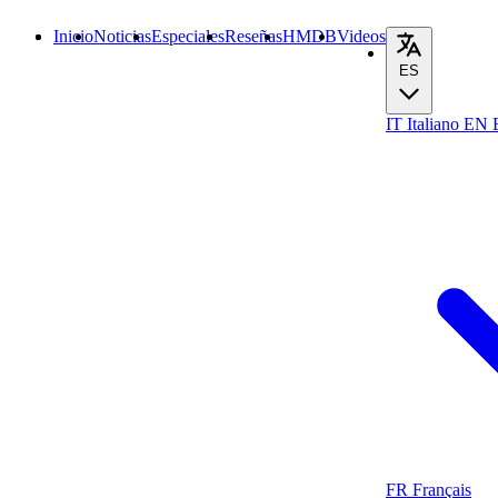
Inicio
Noticias
Especiales
Reseñas
HMDB
Videos
ES
IT
Italiano
EN
FR
Français