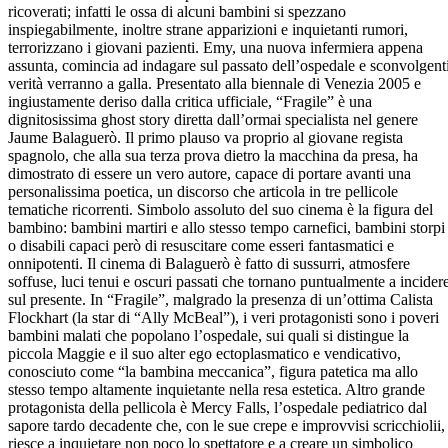
ricoverati; infatti le ossa di alcuni bambini si spezzano
inspiegabilmente, inoltre strane apparizioni e inquietanti rumori,
terrorizzano i giovani pazienti. Emy, una nuova infermiera appena
assunta, comincia ad indagare sul passato dell’ospedale e sconvolgent
verità verranno a galla. Presentato alla biennale di Venezia 2005 e
ingiustamente deriso dalla critica ufficiale, “Fragile” è una
dignitosissima ghost story diretta dall’ormai specialista nel genere
Jaume Balaguerò. Il primo plauso va proprio al giovane regista
spagnolo, che alla sua terza prova dietro la macchina da presa, ha
dimostrato di essere un vero autore, capace di portare avanti una
personalissima poetica, un discorso che articola in tre pellicole
tematiche ricorrenti. Simbolo assoluto del suo cinema è la figura del
bambino: bambini martiri e allo stesso tempo carnefici, bambini storpi
o disabili capaci però di resuscitare come esseri fantasmatici e
onnipotenti. Il cinema di Balaguerò è fatto di sussurri, atmosfere
soffuse, luci tenui e oscuri passati che tornano puntualmente a incider
sul presente. In “Fragile”, malgrado la presenza di un’ottima Calista
Flockhart (la star di “Ally McBeal”), i veri protagonisti sono i poveri
bambini malati che popolano l’ospedale, sui quali si distingue la
piccola Maggie e il suo alter ego ectoplasmatico e vendicativo,
conosciuto come “la bambina meccanica”, figura patetica ma allo
stesso tempo altamente inquietante nella resa estetica. Altro grande
protagonista della pellicola è Mercy Falls, l’ospedale pediatrico dal
sapore tardo decadente che, con le sue crepe e improvvisi scricchiolii,
riesce a inquietare non poco lo spettatore e a creare un simbolico