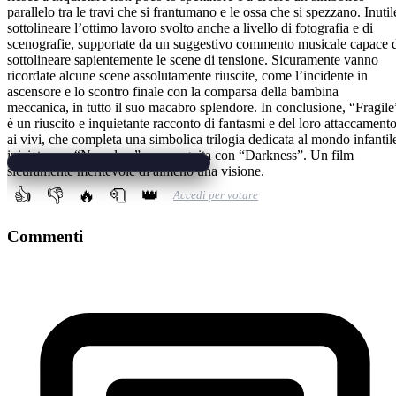
parallelo tra le travi che si frantumano e le ossa che si spezzano. Inutil
sottolineare l’ottimo lavoro svolto anche a livello di fotografia e di
scenografie, supportate da un suggestivo commento musicale capace 
sottolineare sapientemente le scene di tensione. Sicuramente vanno
ricordate alcune scene assolutamente riuscite, come l’incidente in
ascensore e lo scontro finale con la comparsa della bambina
meccanica, in tutto il suo macabro splendore. In conclusione, “Fragile
è un riuscito e inquietante racconto di fantasmi e del loro attaccament
ai vivi, che completa una simbolica trilogia dedicata al mondo infantil
iniziata con “Nameless” e proseguita con “Darkness”. Un film
sicuramente meritevole di almeno una visione.
👍
👎
🔥
🧻
👑
Accedi per votare
Commenti