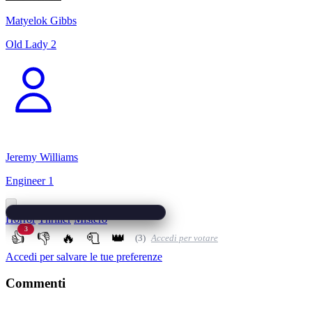
Matyelok Gibbs
Old Lady 2
Jeremy Williams
Engineer 1
Horror
Thriller
Mistero
3
👍
👎
🔥
🧻
👑
(3)
Accedi per votare
Accedi per salvare le tue preferenze
Commenti