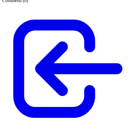
Commenti (
0
)