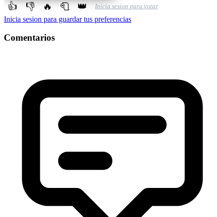
👍
👎
🔥
🧻
👑
Inicia sesion para votar
Inicia sesion para guardar tus preferencias
Comentarios