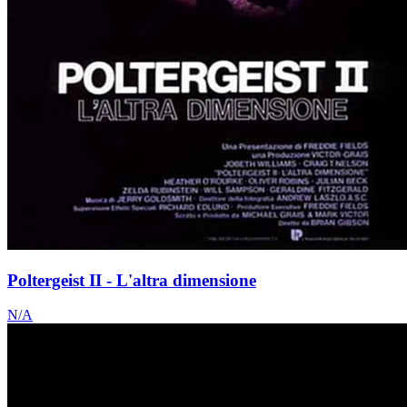
Poltergeist II - L'altra dimensione
N/A