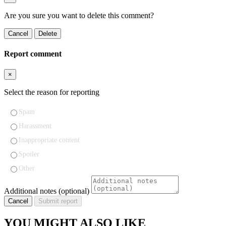
Are you sure you want to delete this comment?
Cancel
Delete
Report comment
×
Select the reason for reporting
Spam
Harassment
Inappropriate content
Spoiler
Other
Additional notes (optional)
Cancel
Submit report
YOU MIGHT ALSO LIKE