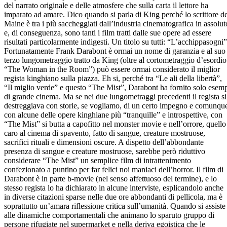
del narrato originale e delle atmosfere che sulla carta il lettore ha
imparato ad amare. Dico quando si parla di King perché lo scrittore de
Maine è tra i più saccheggiati dall’industria cinematografica in assolut
e, di conseguenza, sono tanti i film tratti dalle sue opere ad essere
risultati particolarmente indigesti. Un titolo su tutti: “L’acchippasogni”
Fortunatamente Frank Darabont è ormai un nome di garanzia e al suo
terzo lungometraggio tratto da King (oltre al cortometraggio d’esordio
“The Woman in the Room”) può essere ormai considerato il miglior
regista kinghiano sulla piazza. Eh si, perché tra “Le ali della libertà”,
“Il miglio verde” e questo “The Mist”, Darabont ha fornito solo esem
di grande cinema. Ma se nei due lungometraggi precedenti il regista si
destreggiava con storie, se vogliamo, di un certo impegno e comunqu
con alcune delle opere kinghiane più “tranquille” e introspettive, con
“The Mist” si butta a capofitto nel monster movie e nell’orrore, quello
caro al cinema di spavento, fatto di sangue, creature mostruose,
sacrifici rituali e dimensioni oscure. A dispetto dell’abbondante
presenza di sangue e creature mostruose, sarebbe però riduttivo
considerare “The Mist” un semplice film di intrattenimento
confezionato a puntino per far felici noi maniaci dell’horror. Il film di
Darabont è in parte b-movie (nel senso affettuoso del termine), e lo
stesso regista lo ha dichiarato in alcune interviste, esplicandolo anche
in diverse citazioni sparse nelle due ore abbondanti di pellicola, ma è
soprattutto un’amara riflessione critica sull’umanità. Quando si assiste
alle dinamiche comportamentali che animano lo sparuto gruppo di
persone rifugiate nel supermarket e nella deriva egoistica che le