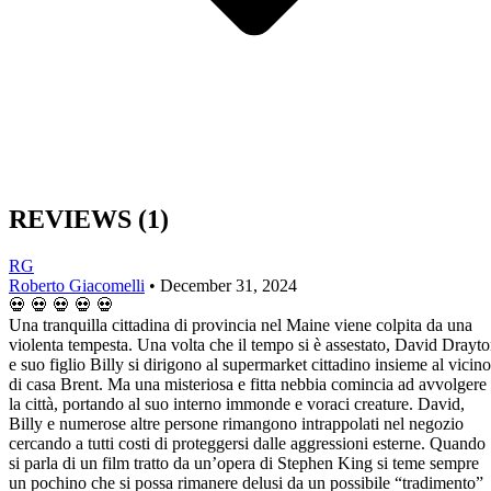
REVIEWS
(1)
RG
Roberto Giacomelli
•
December 31, 2024
💀
💀
💀
💀
💀
Una tranquilla cittadina di provincia nel Maine viene colpita da una
violenta tempesta. Una volta che il tempo si è assestato, David Drayt
e suo figlio Billy si dirigono al supermarket cittadino insieme al vicino
di casa Brent. Ma una misteriosa e fitta nebbia comincia ad avvolgere
la città, portando al suo interno immonde e voraci creature. David,
Billy e numerose altre persone rimangono intrappolati nel negozio
cercando a tutti costi di proteggersi dalle aggressioni esterne. Quando
si parla di un film tratto da un’opera di Stephen King si teme sempre
un pochino che si possa rimanere delusi da un possibile “tradimento”