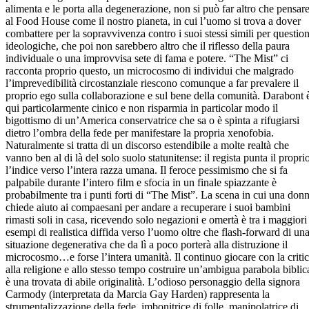
alimenta e le porta alla degenerazione, non si può far altro che pensar
al Food House come il nostro pianeta, in cui l’uomo si trova a dover
combattere per la sopravvivenza contro i suoi stessi simili per question
ideologiche, che poi non sarebbero altro che il riflesso della paura
individuale o una improvvisa sete di fama e potere. “The Mist” ci
racconta proprio questo, un microcosmo di individui che malgrado
l’imprevedibilità circostanziale riescono comunque a far prevalere il
proprio ego sulla collaborazione e sul bene della comunità. Darabont 
qui particolarmente cinico e non risparmia in particolar modo il
bigottismo di un’America conservatrice che sa o è spinta a rifugiarsi
dietro l’ombra della fede per manifestare la propria xenofobia.
Naturalmente si tratta di un discorso estendibile a molte realtà che
vanno ben al di là del solo suolo statunitense: il regista punta il propri
l’indice verso l’intera razza umana. Il feroce pessimismo che si fa
palpabile durante l’intero film e sfocia in un finale spiazzante è
probabilmente tra i punti forti di “The Mist”. La scena in cui una don
chiede aiuto ai compaesani per andare a recuperare i suoi bambini
rimasti soli in casa, ricevendo solo negazioni e omertà è tra i maggiori
esempi di realistica diffida verso l’uomo oltre che flash-forward di un
situazione degenerativa che da lì a poco porterà alla distruzione il
microcosmo…e forse l’intera umanità. Il continuo giocare con la criti
alla religione e allo stesso tempo costruire un’ambigua parabola biblic
è una trovata di abile originalità. L’odioso personaggio della signora
Carmody (interpretata da Marcia Gay Harden) rappresenta la
strumentalizzazione della fede, imbonitrice di folle, manipolatrice di