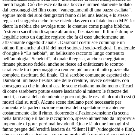
menti fragili. Ciò che esce dalla sua bocca è immediatamente bollato
dai personaggi del film come “vaneggiamenti di una pazza esaltata”,
eppure molti dei suoi denigratori fanno di lei una leader, e lo stesso
regista ci suggerisce che forse risiede davvero un fatale tocco MISTic
dietro la nebbia che avvolge tutto: le creature come piaghe bibliche,
l’estremo sacrificio di sapore abramico, l’espiazione. Il film è dunque
leggibile sotto un duplice registro che fa di esso ulteriormente un
affascinante oggetto d’analisi. Darabont costruisce comunque un
ottimo film anche al di là dei meri sottotesti socio-religiosi. Il materiale
d’origine è “La nebbia”, un bellissimo racconto lungo contenuto
nell’antologia “Scheletri”, al quale il regista, anche sceneggiatore,
rimane piuttosto fedele, anche se riesce ad enfatizzare lo scontro
caratteriale tra i personaggi e a rendere più amaro il tutto grazie alla
completa riscrittura del finale. Ci si sarebbe comunque aspettati che
Darabont limitasse l’esibizione delle creature, invece ostentate, con
conseguenza che in alcuni casi le scene risultano molto meno efficaci
di come sarebbero potute essere lasciando al mistero le fattezze dei
mostri, a causa della deludente e poco originale resa di alcuni di essi (i
mostri alati su tutti). Alcune scene risultano però necessarie per
aumentare la partecipazione emotiva dello spettatore e mantenere
costantemente alto il ritmo, ricorrendo all’azione-tensione (la scena
nella farmacia) e il facile raccapriccio, spesso alimentato da improvvis
impennate di gore, però mai invadenti. Qua e là alcune immagini si
fanno pregne dell’eredità lasciata da “Silent Hill” (videogiochi e film),
che a sua volta si ispirava con gran probabilità proprio al racconto di