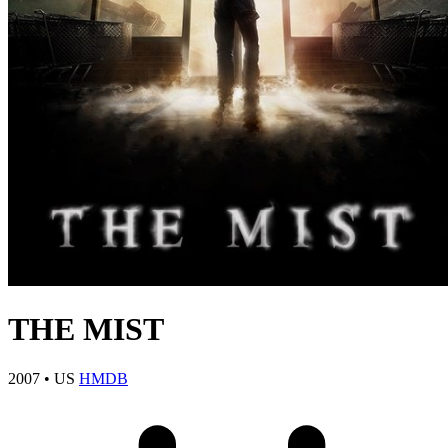
THE MIST
2007
•
US
HMDB