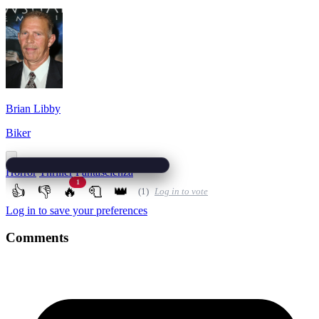
Brian Libby
Biker
Horror
Thriller
Fantascienza
1
👍
👎
🔥
🧻
👑
(1)
Log in to vote
Log in to save your preferences
Comments