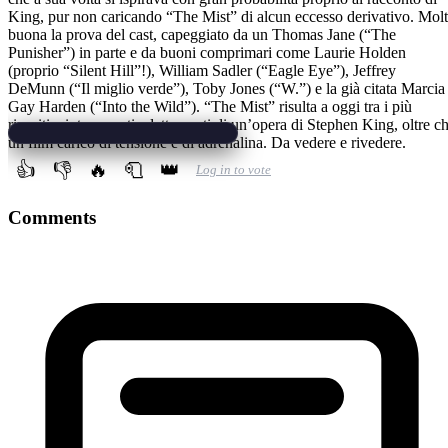
King, pur non caricando “The Mist” di alcun eccesso derivativo. Mol
buona la prova del cast, capeggiato da un Thomas Jane (“The
Punisher”) in parte e da buoni comprimari come Laurie Holden
(proprio “Silent Hill”!), William Sadler (“Eagle Eye”), Jeffrey
DeMunn (“Il miglio verde”), Toby Jones (“W.”) e la già citata Marcia
Gay Harden (“Into the Wild”). “The Mist” risulta a oggi tra i più
riusciti e interessanti adattamenti di un’opera di Stephen King, oltre c
un film carico di tensione e di adrenalina. Da vedere e rivedere.
👍
👎
🔥
🧻
👑
Log in to vote
Comments