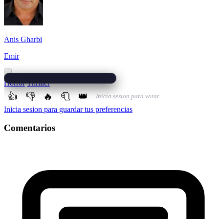
Anis Gharbi
Emir
Horror
Thriller
👍
👎
🔥
🧻
👑
Inicia sesion para votar
Inicia sesion para guardar tus preferencias
Comentarios