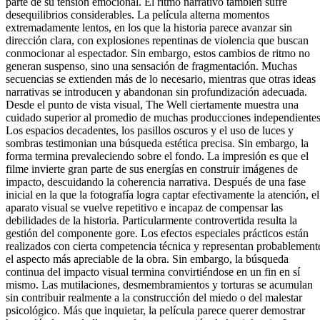
parte de su tensión emocional. El ritmo narrativo también sufre
desequilibrios considerables. La película alterna momentos
extremadamente lentos, en los que la historia parece avanzar sin
dirección clara, con explosiones repentinas de violencia que buscan
conmocionar al espectador. Sin embargo, estos cambios de ritmo no
generan suspenso, sino una sensación de fragmentación. Muchas
secuencias se extienden más de lo necesario, mientras que otras ideas
narrativas se introducen y abandonan sin profundización adecuada.
Desde el punto de vista visual, The Well ciertamente muestra una
cuidado superior al promedio de muchas producciones independientes
Los espacios decadentes, los pasillos oscuros y el uso de luces y
sombras testimonian una búsqueda estética precisa. Sin embargo, la
forma termina prevaleciendo sobre el fondo. La impresión es que el
filme invierte gran parte de sus energías en construir imágenes de
impacto, descuidando la coherencia narrativa. Después de una fase
inicial en la que la fotografía logra captar efectivamente la atención, el
aparato visual se vuelve repetitivo e incapaz de compensar las
debilidades de la historia. Particularmente controvertida resulta la
gestión del componente gore. Los efectos especiales prácticos están
realizados con cierta competencia técnica y representan probablement
el aspecto más apreciable de la obra. Sin embargo, la búsqueda
continua del impacto visual termina convirtiéndose en un fin en sí
mismo. Las mutilaciones, desmembramientos y torturas se acumulan
sin contribuir realmente a la construcción del miedo o del malestar
psicológico. Más que inquietar, la película parece querer demostrar