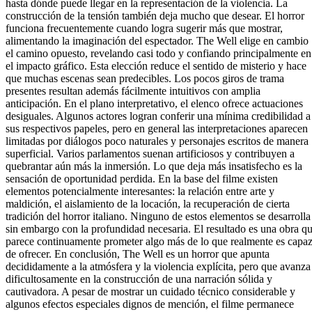
hasta dónde puede llegar en la representación de la violencia. La
construcción de la tensión también deja mucho que desear. El horror
funciona frecuentemente cuando logra sugerir más que mostrar,
alimentando la imaginación del espectador. The Well elige en cambio
el camino opuesto, revelando casi todo y confiando principalmente en
el impacto gráfico. Esta elección reduce el sentido de misterio y hace
que muchas escenas sean predecibles. Los pocos giros de trama
presentes resultan además fácilmente intuitivos con amplia
anticipación. En el plano interpretativo, el elenco ofrece actuaciones
desiguales. Algunos actores logran conferir una mínima credibilidad a
sus respectivos papeles, pero en general las interpretaciones aparecen
limitadas por diálogos poco naturales y personajes escritos de manera
superficial. Varios parlamentos suenan artificiosos y contribuyen a
quebrantar aún más la inmersión. Lo que deja más insatisfecho es la
sensación de oportunidad perdida. En la base del filme existen
elementos potencialmente interesantes: la relación entre arte y
maldición, el aislamiento de la locación, la recuperación de cierta
tradición del horror italiano. Ninguno de estos elementos se desarrolla
sin embargo con la profundidad necesaria. El resultado es una obra q
parece continuamente prometer algo más de lo que realmente es capa
de ofrecer. En conclusión, The Well es un horror que apunta
decididamente a la atmósfera y la violencia explícita, pero que avanza
dificultosamente en la construcción de una narración sólida y
cautivadora. A pesar de mostrar un cuidado técnico considerable y
algunos efectos especiales dignos de mención, el filme permanece