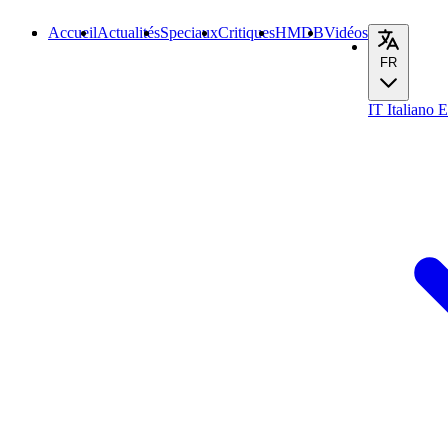
Accueil
Actualités
Speciaux
Critiques
HMDB
Vidéos
FR
IT
Italiano