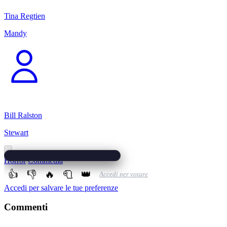
Tina Regtien
Mandy
Bill Ralston
Stewart
Horror
Commedia
👍
👎
🔥
🧻
👑
Accedi per votare
Accedi per salvare le tue preferenze
Commenti