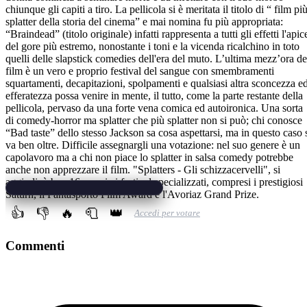
chiunque gli capiti a tiro. La pellicola si è meritata il titolo di “ film pi
splatter della storia del cinema” e mai nomina fu più appropriata:
“Braindead” (titolo originale) infatti rappresenta a tutti gli effetti l'apic
del gore più estremo, nonostante i toni e la vicenda ricalchino in toto
quelli delle slapstick comedies dell'era del muto. L’ultima mezz’ora de
film è un vero e proprio festival del sangue con smembramenti
squartamenti, decapitazioni, spolpamenti e qualsiasi altra sconcezza e
efferatezza possa venire in mente, il tutto, come la parte restante della
pellicola, pervaso da una forte vena comica ed autoironica. Una sorta
di comedy-horror ma splatter che più splatter non si può; chi conosce
“Bad taste” dello stesso Jackson sa cosa aspettarsi, ma in questo caso 
va ben oltre. Difficile assegnargli una votazione: nel suo genere è un
capolavoro ma a chi non piace lo splatter in salsa comedy potrebbe
anche non apprezzare il film. "Splatters - Gli schizzacervelli", si
aggiudicò ben 16 premi ai festival specializzati, compresi i prestigiosi
Saturn, il Fantasporto Film Award e l'Avoriaz Grand Prize.
👍
👎
🔥
🧻
👑
Accedi per votare
Commenti