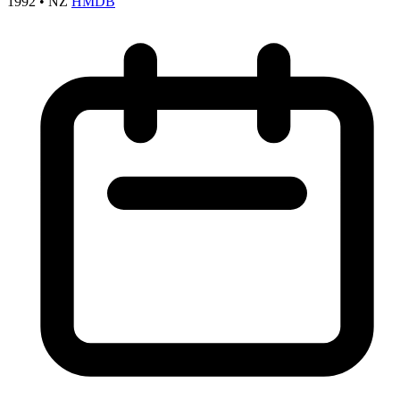
1992
•
NZ
HMDB