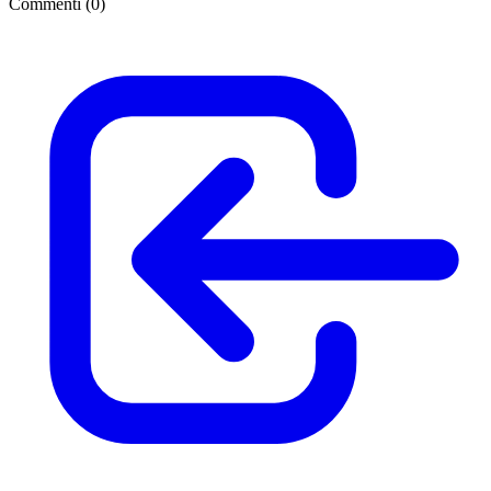
Commenti (
0
)